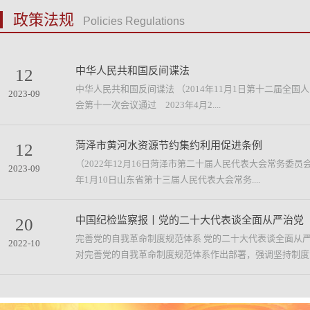
政策法规
Policies Regulations
中华人民共和国反间谍法
12
中华人民共和国反间谍法 （2014年11月1日第十二届全国
2023-09
会第十一次会议通过 2023年4月2....
菏泽市黄河水资源节约集约利用促进条例
12
（2022年12月16日菏泽市第二十届人民代表大会常务委员会
2023-09
年1月10日山东省第十三届人民代表大会常务....
中国纪检监察报丨党的二十大代表谈全面从严治党
20
完善党的自我革命制度规范体系 党的二十大代表谈全面从严
2022-10
对完善党的自我革命制度规范体系作出部署，强调坚持制度治党