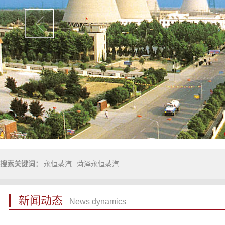
搜索关键词：
永恒蒸汽
菏泽永恒蒸汽
新闻动态
News dynamics