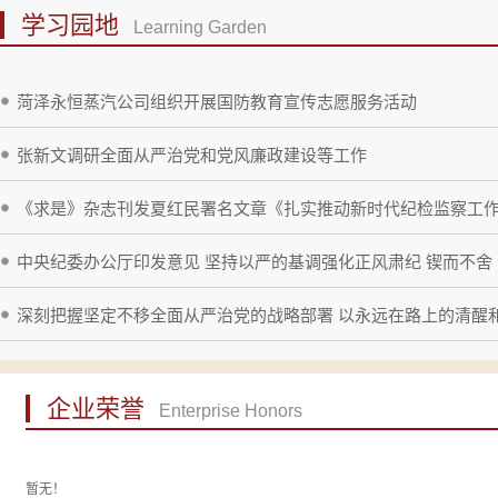
学习园地
Learning Garden
菏泽永恒蒸汽公司组织开展国防教育宣传志愿服务活动
张新文调研全面从严治党和党风廉政建设等工作
《求是》杂志刊发夏红民署名文章《扎实推动新时代纪检监察工
中央纪委办公厅印发意见 坚持以严的基调强化正风肃纪 锲而不舍
深刻把握坚定不移全面从严治党的战略部署 以永远在路上的清醒
企业荣誉
Enterprise Honors
暂无！