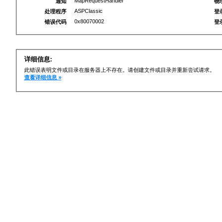
MapRequestHandler
通知
物
ASPClassic
处理程序
登
0x80070002
错误代码
登
详细信息:
此错误表明文件或目录在服务器上不存在。请创建文件或目录并重新尝试请求。
查看详细信息 »