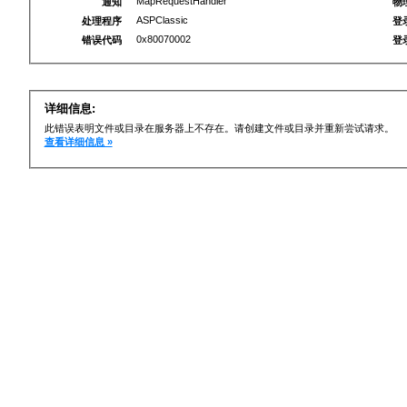
MapRequestHandler
通知
物
ASPClassic
处理程序
登
0x80070002
错误代码
登
详细信息:
此错误表明文件或目录在服务器上不存在。请创建文件或目录并重新尝试请求。
查看详细信息 »