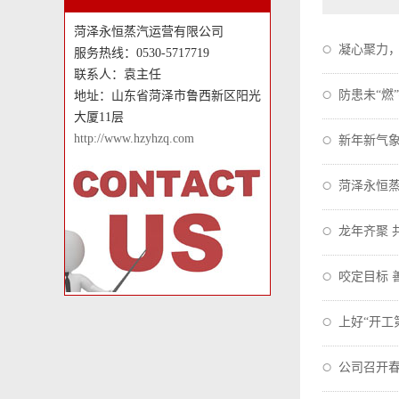
菏泽永恒蒸汽运营有限公司
凝心聚力，
服务热线：0530-5717719
联系人：袁主任
防患未“燃
地址：山东省菏泽市鲁西新区阳光
大厦11层
http://www.hzyhzq.com
新年新气象
菏泽永恒蒸
龙年齐聚 
咬定目标 
大会
上好“开工
公司召开