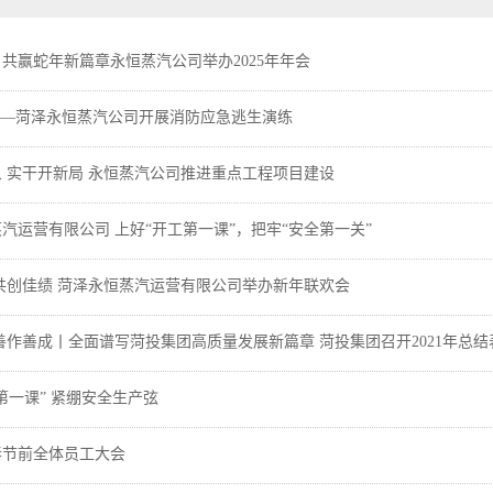
共赢蛇年新篇章永恒蒸汽公司举办2025年年会
”—菏泽永恒蒸汽公司开展消防应急逃生演练
 实干开新局 永恒蒸汽公司推进重点工程项目建设
汽运营有限公司 上好“开工第一课”，把牢“安全第一关”
共创佳绩 菏泽永恒蒸汽运营有限公司举办新年联欢会
善作善成丨全面谱写菏投集团高质量发展新篇章 菏投集团召开2021年总结
第一课” 紧绷安全生产弦
春节前全体员工大会