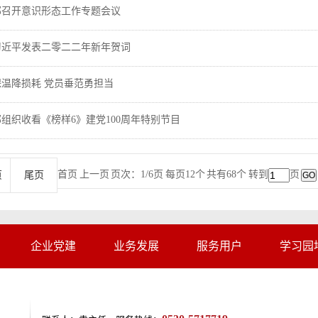
部召开意识形态工作专题会议
习近平发表二零二二年新年贺词
温降损耗 党员垂范勇担当
组织收看《榜样6》建党100周年特别节目
首页 上一页
页次：1/6页 每页12个 共有68个 转到
页
页
尾页
企业党建
业务发展
服务用户
学习园