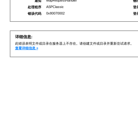
MapRequestHandler
通知
物
ASPClassic
处理程序
登
0x80070002
错误代码
登
详细信息:
此错误表明文件或目录在服务器上不存在。请创建文件或目录并重新尝试请求。
查看详细信息 »