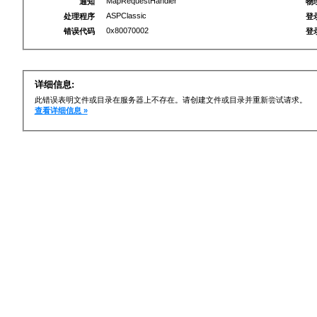
MapRequestHandler
通知
物
ASPClassic
处理程序
登
0x80070002
错误代码
登
详细信息:
此错误表明文件或目录在服务器上不存在。请创建文件或目录并重新尝试请求。
查看详细信息 »