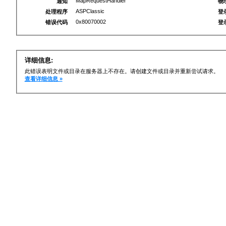
MapRequestHandler
通知
物
ASPClassic
处理程序
登
0x80070002
错误代码
登
详细信息:
此错误表明文件或目录在服务器上不存在。请创建文件或目录并重新尝试请求。
查看详细信息 »