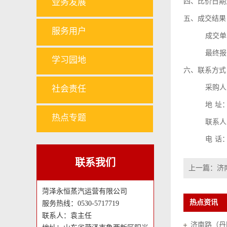
业务发展
四、比价日期
五、成交结果
服务用户
成交单
最终报
学习园地
六、联系方式
采购人
社会责任
地
址
热点专题
联系人
电
话
联系我们
上一篇：
济
菏泽永恒蒸汽运营有限公司
热点资讯
服务热线：0530-5717719
联系人：袁主任