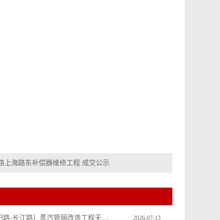
路上海路东补偿器维修工程 成交公示
济南路（丹阳路-长江路）蒸汽管网改造工程无损探伤及超声波检测采购成交公示
2026-07-13