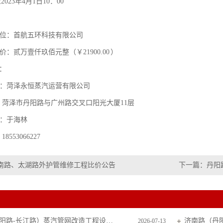
;2023年4月1日10：00
位：首航五环科技有限公司
价：贰万壹仟玖佰元整（￥21900.00 ）
：
：菏泽永恒蒸汽运营有限公司
：菏泽市丹阳路与广州路交叉口阳光大厦
11层
：于海林
：
18553066227
南路、太湖路外护管维修工程比价公告
下一篇：
丹阳
济南路（丹阳路-长江路）蒸汽管网改造工程设计采购成交公示
2026-07-13